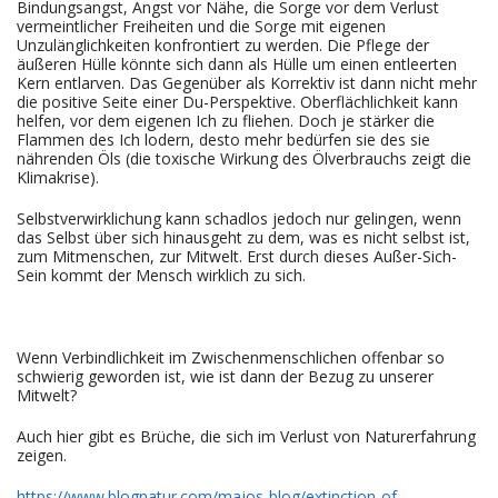
Bindungsangst, Angst vor Nähe, die Sorge vor dem Verlust
vermeintlicher Freiheiten und die Sorge mit eigenen
Unzulänglichkeiten konfrontiert zu werden. Die Pflege der
äußeren Hülle könnte sich dann als Hülle um einen entleerten
Kern entlarven. Das Gegenüber als Korrektiv ist dann nicht mehr
die positive Seite einer Du-Perspektive. Oberflächlichkeit kann
helfen, vor dem eigenen Ich zu fliehen. Doch je stärker die
Flammen des Ich lodern, desto mehr bedürfen sie des sie
nährenden Öls (die toxische Wirkung des Ölverbrauchs zeigt die
Klimakrise).
Selbstverwirklichung kann schadlos jedoch nur gelingen, wenn
das Selbst über sich hinausgeht zu dem, was es nicht selbst ist,
zum Mitmenschen, zur Mitwelt. Erst durch dieses Außer-Sich-
Sein kommt der Mensch wirklich zu sich.
Wenn Verbindlichkeit im Zwischenmenschlichen offenbar so
schwierig geworden ist, wie ist dann der Bezug zu unserer
Mitwelt?
Auch hier gibt es Brüche, die sich im Verlust von Naturerfahrung
zeigen.
https://www.blognatur.com/majos-blog/extinction-of-