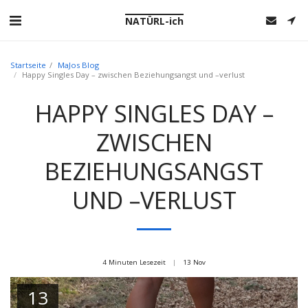
NATÜRL-ich
Startseite
MaJos Blog
Happy Singles Day – zwischen Beziehungsangst und –verlust
HAPPY SINGLES DAY –
ZWISCHEN
BEZIEHUNGSANGST
UND –VERLUST
4 Minuten Lesezeit
13
Nov
13