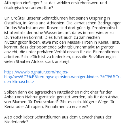
Äthiopien einfliegen? Ist das wirklich erstrebenswert und
ökologisch verantwortbar?
Ein Großteil unserer Schnittblumen hat seinen Ursprung in
Ostafrika, in Kenia und Äthiopien. Die klimatischen Bedingungen
für das Wachstum von Rosen sind dort günstig. Problematisch
ist allenfalls der hohe Wasserbedarf, da es immer wieder zu
Dürrephasen kommt. Dies führt auch zu zahlreichen
Nutzungskonflikten, etwa mit den Massai-Hirten in Kenia. Hinzu
kommt, dass der boomende Schnittblumenmarkt Migranten
anzieht, die unter prekären Verhältnissen für die Blumenfirmen
arbeiten. Schließlich ist zu bedenken, dass die Bevölkerung in
vielen Staaten Afrikas stark ansteigt:
https://www.blognatur.com/majos-
blog/bev%C3%B6lkerungsexplosion-weniger-kinder-f%C3%BCr-
den-klimaschutz
Sollten dann die agrarischen Nutzflächen nicht eher für den
Anbau von Nahrungsmitteln genutzt werden, als für den Anbau
von Blumen für Deutschland? Gibt es nicht klügere Wege für
Kenia oder Äthiopien, Einnahmen zu erzielen?
Also doch lieber Schnittblumen aus dem Gewächshaus der
Niederlande?