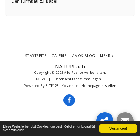
Der Turmbau zu Babel
STARTSEITE
GALERIE
MAJOS BLOG
MEHR
NATÜRL-ich
Copyright © 2026 Alle Rechte vorbehalten.
AGBs
|
Datenschutzbestimmungen
Powered By
SITE123
-
Kostenlose Homepage erstellen
Diese Website benutzt Cookies, um bestmögliche Funktionalität
Verstanden!
sicherzustellen.