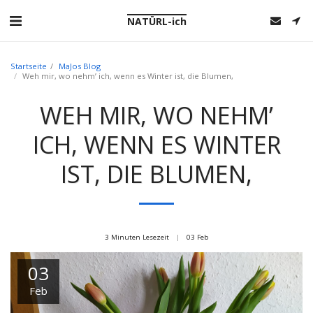
NATÜRL-ich
Startseite
MaJos Blog
Weh mir, wo nehm’ ich, wenn es Winter ist, die Blumen,
WEH MIR, WO NEHM’
ICH, WENN ES WINTER
IST, DIE BLUMEN,
3 Minuten Lesezeit
03
Feb
03
Feb