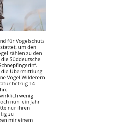
nd für Vogelschutz
stattet, um den
gel zählen zu den
, die Süddeutsche
Schnepfingerin“.
 die Übermittlung
tene Vogel Wilderern
ratur betrug 14
ihre
wirklich wenig,
och nun, ein Jahr
tte nur ihren
tig zu
Küken mir einem