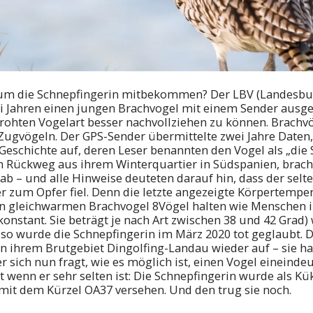
 um die Schnepfingerin mitbekommen? Der LBV (Landesbu
ei Jahren einen jungen Brachvogel mit einem Sender ausge
ohten Vogelart besser nachvollziehen zu können. Brachvö
Zugvögeln. Der GPS-Sender übermittelte zwei Jahre Daten
s Geschichte auf, deren Leser benannten den Vogel als „die 
 Rückweg aus ihrem Winterquartier in Südspanien, brach
 ab – und alle Hinweise deuteten darauf hin, dass der sel
r zum Opfer fiel. Denn die letzte angezeigte Körpertempe
en gleichwarmen Brachvogel 8Vögel halten wie Menschen 
nstant. Sie beträgt je nach Art zwischen 38 und 42 Grad) 
 so wurde die Schnepfingerin im März 2020 tot geglaubt. D
 in ihrem Brutgebiet Dingolfing-Landau wieder auf – sie ha
r sich nun fragt, wie es möglich ist, einen Vogel eineindeu
bst wenn er sehr selten ist: Die Schnepfingerin wurde als 
 mit dem Kürzel OA37 versehen. Und den trug sie noch.