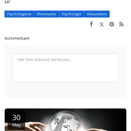
MF
Psychohygiene
Philosophie
Psychologie
Bewusstsein
Kommentare
30
May