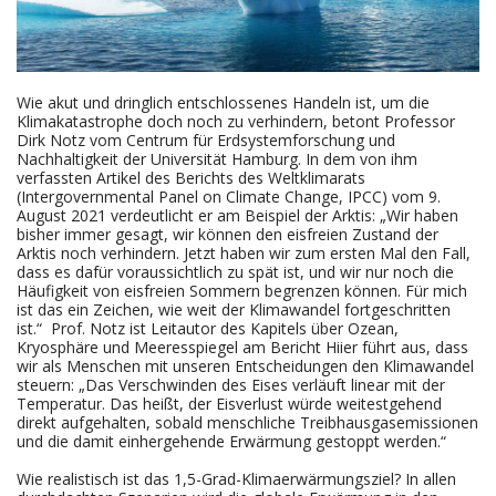
Wie akut und dringlich entschlossenes Handeln ist, um die
Klimakatastrophe doch noch zu verhindern, betont Professor
Dirk Notz vom Centrum für Erdsystemforschung und
Nachhaltigkeit der Universität Hamburg. In dem von ihm
verfassten Artikel des Berichts des Weltklimarats
(Intergovernmental Panel on Climate Change, IPCC) vom 9.
August 2021 verdeutlicht er am Beispiel der Arktis: „Wir haben
bisher immer gesagt, wir können den eisfreien Zustand der
Arktis noch verhindern. Jetzt haben wir zum ersten Mal den Fall,
dass es dafür voraussichtlich zu spät ist, und wir nur noch die
Häufigkeit von eisfreien Sommern begrenzen können. Für mich
ist das ein Zeichen, wie weit der Klimawandel fortgeschritten
ist.“ Prof. Notz ist Leitautor des Kapitels über Ozean,
Kryosphäre und Meeresspiegel am Bericht Hiier führt aus, dass
wir als Menschen mit unseren Entscheidungen den Klimawandel
steuern: „Das Verschwinden des Eises verläuft linear mit der
Temperatur. Das heißt, der Eisverlust würde weitestgehend
direkt aufgehalten, sobald menschliche Treibhausgasemissionen
und die damit einhergehende Erwärmung gestoppt werden.“
Wie realistisch ist das 1,5-Grad-Klimaerwärmungsziel? In allen