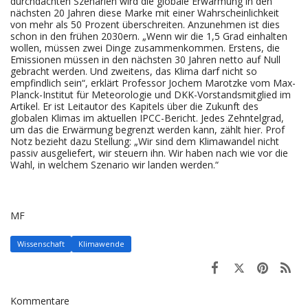
durchdachten Szenarien wird die globale Erwärmung in den
nächsten 20 Jahren diese Marke mit einer Wahrscheinlichkeit
von mehr als 50 Prozent überschreiten. Anzunehmen ist dies
schon in den frühen 2030ern. „Wenn wir die 1,5 Grad einhalten
wollen, müssen zwei Dinge zusammenkommen. Erstens, die
Emissionen müssen in den nächsten 30 Jahren netto auf Null
gebracht werden. Und zweitens, das Klima darf nicht so
empfindlich sein“, erklärt Professor Jochem Marotzke vom Max-
Planck-Institut für Meteorologie und DKK-Vorstandsmitglied im
Artikel. Er ist Leitautor des Kapitels über die Zukunft des
globalen Klimas im aktuellen IPCC-Bericht. Jedes Zehntelgrad,
um das die Erwärmung begrenzt werden kann, zählt hier. Prof
Notz bezieht dazu Stellung: „Wir sind dem Klimawandel nicht
passiv ausgeliefert, wir steuern ihn. Wir haben nach wie vor die
Wahl, in welchem Szenario wir landen werden.“
MF
Wissenschaft
Klimawende
Kommentare