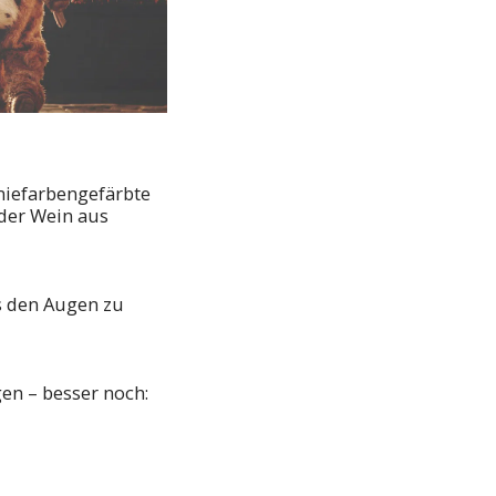
miefarbengefärbte
 der Wein aus
us den Augen zu
rgen – besser noch: