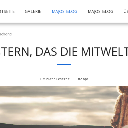
RTSEITE
GALERIE
MAJOS BLOG
MAJOS BLOG
Ü
schont!
TERN, DAS DIE MITWEL
1 Minuten Lesezeit
02
Apr