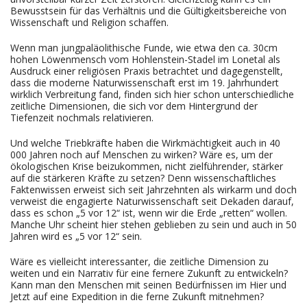
Bewusstsein für das Verhältnis und die Gültigkeitsbereiche von
Wissenschaft und Religion schaffen.
Wenn man jungpaläolithische Funde, wie etwa den ca. 30cm
hohen Löwenmensch vom Hohlenstein-Stadel im Lonetal als
Ausdruck einer religiösen Praxis betrachtet und dagegenstellt,
dass die moderne Naturwissenschaft erst im 19. Jahrhundert
wirklich Verbreitung fand, finden sich hier schon unterschiedliche
zeitliche Dimensionen, die sich vor dem Hintergrund der
Tiefenzeit nochmals relativieren.
Und welche Triebkräfte haben die Wirkmächtigkeit auch in 40
000 Jahren noch auf Menschen zu wirken? Wäre es, um der
ökologischen Krise beizukommen, nicht zielführender, stärker
auf die stärkeren Kräfte zu setzen? Denn wissenschaftliches
Faktenwissen erweist sich seit Jahrzehnten als wirkarm und doch
verweist die engagierte Naturwissenschaft seit Dekaden darauf,
dass es schon „5 vor 12“ ist, wenn wir die Erde „retten“ wollen.
Manche Uhr scheint hier stehen geblieben zu sein und auch in 50
Jahren wird es „5 vor 12“ sein.
Wäre es vielleicht interessanter, die zeitliche Dimension zu
weiten und ein Narrativ für eine fernere Zukunft zu entwickeln?
Kann man den Menschen mit seinen Bedürfnissen im Hier und
Jetzt auf eine Expedition in die ferne Zukunft mitnehmen?