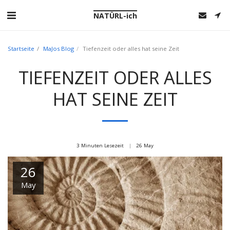
NATÜRL-ich
Startseite
MaJos Blog
Tiefenzeit oder alles hat seine Zeit
TIEFENZEIT ODER ALLES
HAT SEINE ZEIT
3 Minuten Lesezeit
26
May
26
May