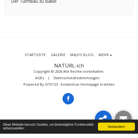
Der Turmbau zu Babel
STARTSEITE
GALERIE
MAJOS BLOG
MEHR
NATÜRL-ich
Copyright © 2026 Alle Rechte vorbehalten.
AGBs
|
Datenschutzbestimmungen
Powered By
SITE123
-
Kostenlose Homepage erstellen
Diese Website benutzt Cookies, um bestmögliche Funktionalität
Verstanden!
sicherzustellen.